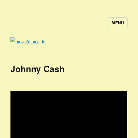
MENÜ
move2dance.de
Johnny Cash