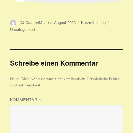
Autor
Veröffentlicht
Format
Kategorien
DJ-CarstenM
14. August 2023
Kurzmitteilung
am
Uncategorized
Schreibe einen Kommentar
Deine E-Mail-Adresse wird nicht veröffentlicht.
Erforderliche Felder
sind mit
*
markiert
KOMMENTAR
*