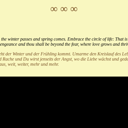
∞ ∞ ∞
 the winter passes and spring comes. Embrace the circle of life: That is 
 vengeance and thou shall be beyond the fear, where love grows and thrive
 geht der Winter und der Frühling kommt. Umarme den Kreislauf des Leb
ache und Du wirst jenseits der Angst, wo die Liebe wächst und gedeiht
aus, weit, weiter, mehr und mehr.