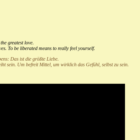
the greatest love.
s. To be liberated means to really feel yourself.
ens: Das ist die größte Liebe.
 sein. Um befreit Mittel, um wirklich das Gefühl, selbst zu sein.