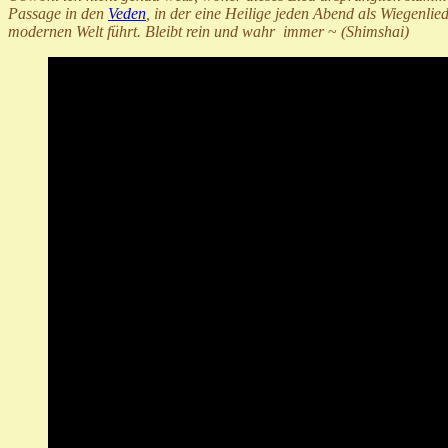
Passage in den
Veden
, in der eine Heilige jeden Abend als Wiegenlie
modernen Welt führt. Bleibt rein und wahr immer
~
(Shimshai)