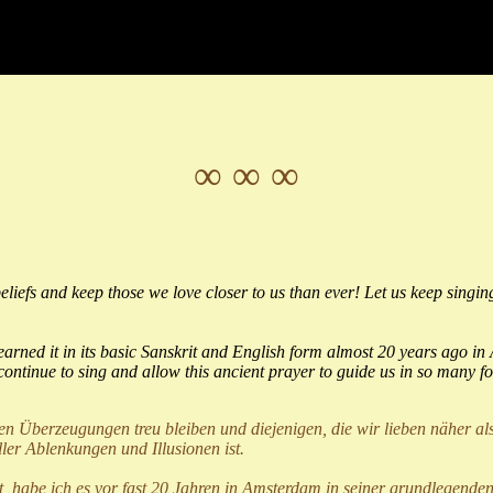
∞ ∞ ∞
liefs and keep those we love closer to us than ever! Let us keep singing 
learned it in its basic Sanskrit and English form almost 20 years ago 
e continue to sing and allow this ancient prayer to guide us in so man
en Überzeugungen treu bleiben und diejenigen, die wir lieben näher als 
ller Ablenkungen und Illusionen ist.
 habe ich es vor fast 20 Jahren in Amsterdam in seiner grundlegenden