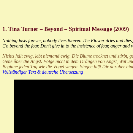
1. Tina Turner – Beyond – Spiritual Message (2009)
Nothing lasts forever, nobody lives forever. The Flower dries and dies,
Go beyond the fear. Don’t give in to the insistence of fear, anger and
Nichts hält ewig, lebt niemand ewig. Die Blume trocknet und stirbt,
Gehe über die Angst. Folge nicht in dem Drängen von Angst, Wut und R
Beginne jeden Tag wie die Vögel singen. Singen hilft Dir darüber hin
Vollständiger Text & deutsche Übersetzung