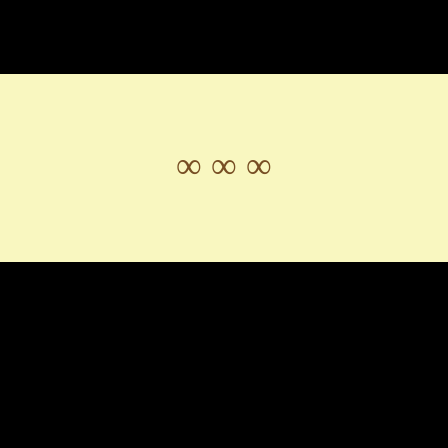
∞ ∞ ∞