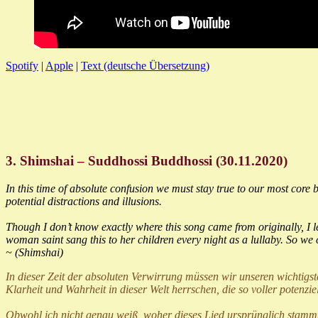
Spotify
|
Apple
|
Text (deutsche Übersetzung)
3. Shimshai – Suddhossi Buddhossi (30.11.2020)
In this time of absolute confusion we must stay true to our most core be
potential distractions and illusions.
Though I don’t know exactly where this song came from originally, I 
woman saint sang this to her children every night as a lullaby. So w
~
(Shimshai)
In dieser Zeit der absoluten Verwirrung müssen wir unseren wichtigst
Klarheit und Wahrheit in dieser Welt herrschen, die so voller potenzie
Obwohl ich nicht genau weiß, woher dieses Lied ursprünglich stammt,