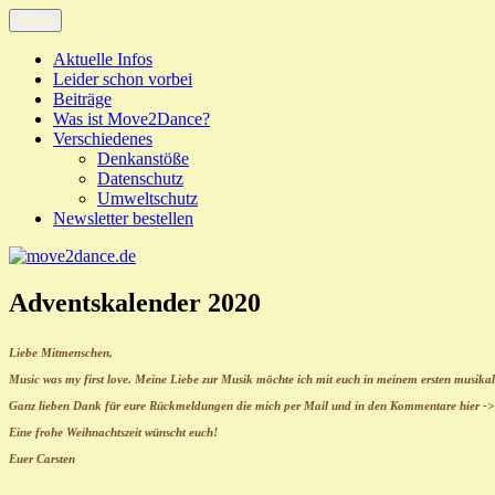
Zum
Menü
move2dance.de
Just another WordPress site
Inhalt
springen
Aktuelle Infos
Leider schon vorbei
Beiträge
Was ist Move2Dance?
Verschiedenes
Denkanstöße
Datenschutz
Umweltschutz
Newsletter bestellen
Adventskalender 2020
Liebe Mitmenschen,
Music was my first love. Meine Liebe zur Musik möchte ich mit euch in meinem ersten musikal
Ganz lieben Dank für eure Rückmeldungen die mich per Mail und in den Kommentare hier -
Eine frohe Weihnachtszeit wünscht euch!
Euer Carsten